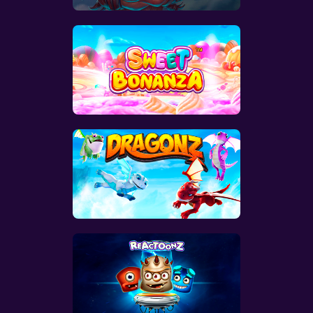
Gioca Ora
Gioca Ora
Gioca Ora