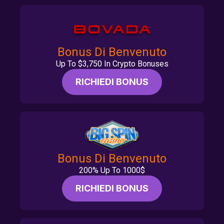
Bonus Di Benvenuto
Up To $3,750 In Crypto Bonuses
RICHIEDI BONUS
Bonus Di Benvenuto
200% Up To 1000$
RICHIEDI BONUS