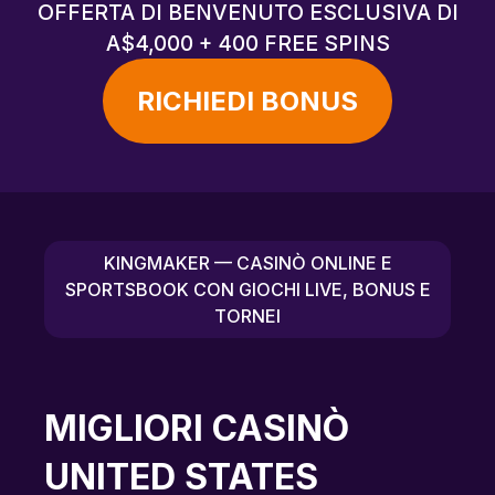
OFFERTA DI BENVENUTO ESCLUSIVA DI
A$4,000 + 400 FREE SPINS
RICHIEDI BONUS
KINGMAKER — CASINÒ ONLINE E
SPORTSBOOK CON GIOCHI LIVE, BONUS E
TORNEI
MIGLIORI CASINÒ
UNITED STATES