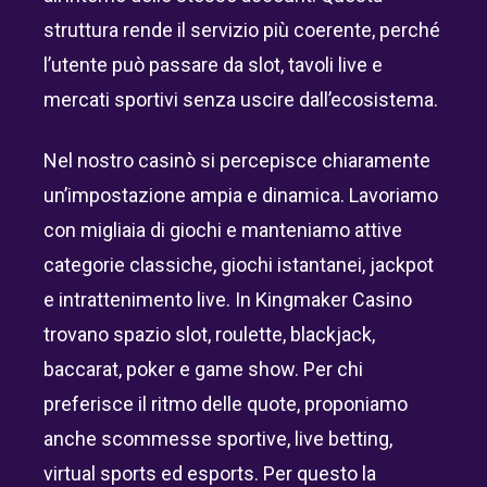
struttura rende il servizio più coerente, perché
l’utente può passare da slot, tavoli live e
mercati sportivi senza uscire dall’ecosistema.
Nel nostro casinò si percepisce chiaramente
un’impostazione ampia e dinamica. Lavoriamo
con migliaia di giochi e manteniamo attive
categorie classiche, giochi istantanei, jackpot
e intrattenimento live. In Kingmaker Casino
trovano spazio slot, roulette, blackjack,
baccarat, poker e game show. Per chi
preferisce il ritmo delle quote, proponiamo
anche scommesse sportive, live betting,
virtual sports ed esports. Per questo la