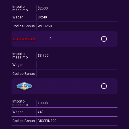
Importo
$2500
massimo
Wager
0/x40
Codice Bonus
WILD250
0
-
Importo
$3,750
massimo
Wager
Codice Bonus
0
-
Importo
1000$
massimo
Wager
x40
Codice Bonus
BIGSPIN200