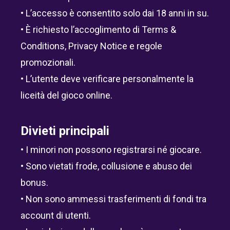
• L’accesso è consentito solo dai 18 anni in su.
• È richiesto l’accoglimento di Terms &
Conditions, Privacy Notice e regole
promozionali.
• L’utente deve verificare personalmente la
liceità del gioco online.
Divieti principali
• I minori non possono registrarsi né giocare.
• Sono vietati frode, collusione e abuso dei
bonus.
• Non sono ammessi trasferimenti di fondi tra
account di utenti.