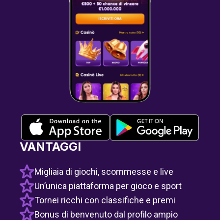
VANTAGGI
Migliaia di giochi, scommesse e live
Un’unica piattaforma per gioco e sport
Tornei ricchi con classifiche e premi
Bonus di benvenuto dal profilo ampio