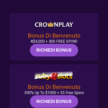
Bonus Di Benvenuto
A$4,000 + 400 FREE SPINS
RICHIEDI BONUS
Bonus Di Benvenuto
300% Up To $1000 + 35 Free Spins
RICHIEDI BONUS