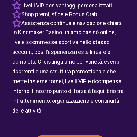
Livelli VIP con vantaggi personalizzati
Shop premi, sfide e Bonus Crab
Assistenza continua e navigazione chiara
In Kingmaker Casino uniamo casinò online,
live e scommesse sportive nello stesso
account, così l’esperienza resta lineare e
completa. Ci distinguiamo per varietà, eventi
ricorrenti e una struttura promozionale che
mette insieme tornei, livelli VIP e ricompense
interne. Il nostro punto di forza è l’equilibrio tra
intrattenimento, organizzazione e continuità
delle attività.