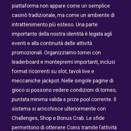
piattaforma non appare come un semplice
casinò tradizionale, ma come un ambiente di
intrattenimento più esteso. Una parte
importante della nostra identità è legata agli
eventi e alla continuità delle attività
promozionali. Organizziamo tornei con
leaderboard e montepremi importanti, inclusi
format ricorrenti su slot, tavoli live e
meccaniche jackpot. Nelle singole pagine di
gioco si possono vedere condizioni di torneo,
puntata minima valida e prize pool corrente. Il
sistema si arricchisce ulteriormente con
Challenges, Shop e Bonus Crab. Le sfide
permettono di ottenere Coins tramite l’attività