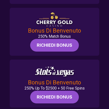
Bonus Di Benvenuto
250% Match Bonus
RICHIEDI BONUS
Bonus Di Benvenuto
250% Up To $2500 + 50 Free Spins
RICHIEDI BONUS